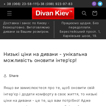
+ 38 (066) 23-58-111
+38 (098) 923-97-83
Доставка і занос по Києву -
Працюємо щодня. Без
безкоштовно. Виготовляємо
передоплати.
дивани за Вашим розміром.
Берестейський просп. 1,
Харківське шосе, 19.
Низькі ціни на дивани - унікальна
можливість оновити інтер'єр!
Share
Якщо ви замислюєтеся про те, щоб оновити свій
інтер'єр і додати комфорту в своє життя, то низькі
ціни на дивани - це те, що вам потрібно! Адже