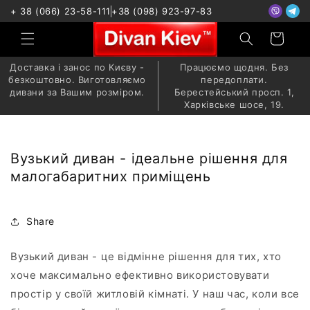
+ 38 (066) 23-58-111
+38 (098) 923-97-83
Доставка і занос по Києву -
Працюємо щодня. Без
безкоштовно. Виготовляємо
передоплати.
дивани за Вашим розміром.
Берестейський просп. 1,
Харківське шосе, 19.
Вузький диван - ідеальне рішення для
малогабаритних приміщень
Share
Вузький диван - це відмінне рішення для тих, хто
хоче максимально ефективно використовувати
простір у своїй житловій кімнаті. У наш час, коли все