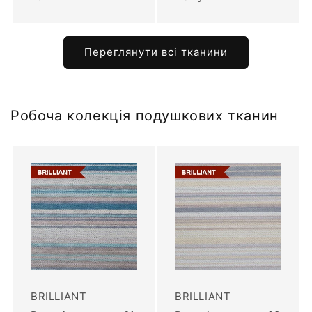
Переглянути всі тканини
Робоча колекція подушкових тканин
BRILLIANT
BRILLIANT