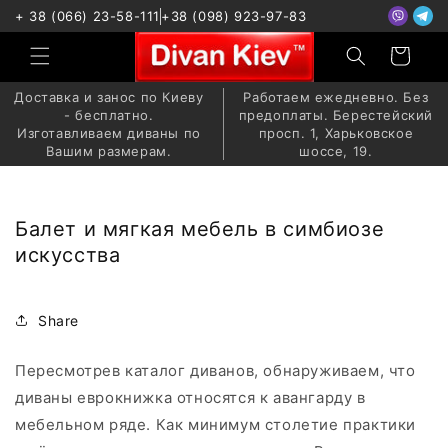
Перейти
+ 38 (066) 23-58-111
+38 (098) 923-97-83
к
контенту
Корзина
Доставка и занос по Киеву
Работаем ежедневно. Без
- бесплатно.
предоплаты. Берестейский
Изготавливаем диваны по
просп. 1, Харьковское
Вашим размерам.
шоссе, 19.
Балет и мягкая мебель в симбиозе
искусства
Share
Пересмотрев каталог диванов, обнаруживаем, что
диваны еврокнижка относятся к авангарду в
мебельном ряде. Как минимум столетие практики