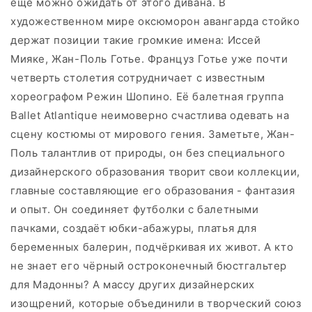
ещё можно ожидать от этого дивана. В
художественном мире оксюморон авангарда стойко
держат позиции такие громкие имена: Иссей
Мияке, Жан-Поль Готье. Француз Готье уже почти
четверть столетия сотрудничает с известным
хореографом Режин Шопино. Её балетная группа
Ballet Atlantique неимоверно счастлива одевать на
сцену костюмы от мирового гения. Заметьте, Жан-
Поль талантлив от природы, он без специального
дизайнерского образования творит свои коллекции,
главные составляющие его образования - фантазия
и опыт. Он соединяет футболки с балетными
пачками, создаёт юбки-абажуры, платья для
беременных балерин, подчёркивая их живот. А кто
не знает его чёрный остроконечный бюстгальтер
для Мадонны? А массу других дизайнерских
изощрений, которые объединили в творческий союз