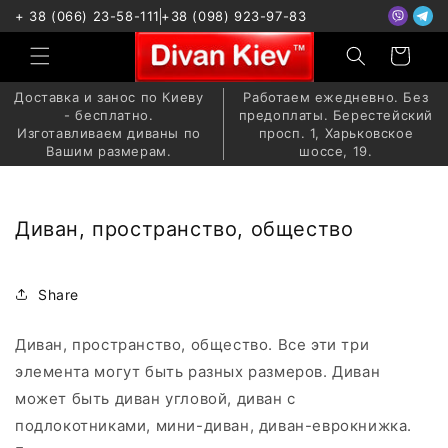
Перейти
+ 38 (066) 23-58-111
+38 (098) 923-97-83
к
контенту
Корзина
Доставка и занос по Киеву
Работаем ежедневно. Без
- бесплатно.
предоплаты. Берестейский
Изготавливаем диваны по
просп. 1, Харьковское
Вашим размерам.
шоссе, 19.
Диван, пространство, общество
Share
Диван, пространство, общество. Все эти три
элемента могут быть разных размеров. Диван
может быть диван угловой, диван с
подлокотниками, мини-диван, диван-еврокнижка.