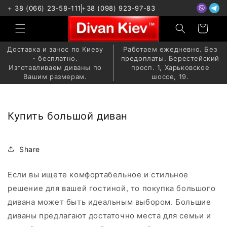
Перейти
+ 38 (066) 23-58-111
+38 (098) 923-97-83
к
контенту
Корзина
Доставка и занос по Киеву
Работаем ежедневно. Без
- бесплатно.
предоплаты. Берестейский
Изготавливаем диваны по
просп. 1, Харьковское
Вашим размерам.
шоссе, 19.
Купить большой диван
Share
Если вы ищете комфортабельное и стильное
решение для вашей гостиной, то покупка большого
дивана может быть идеальным выбором. Большие
диваны предлагают достаточно места для семьи и